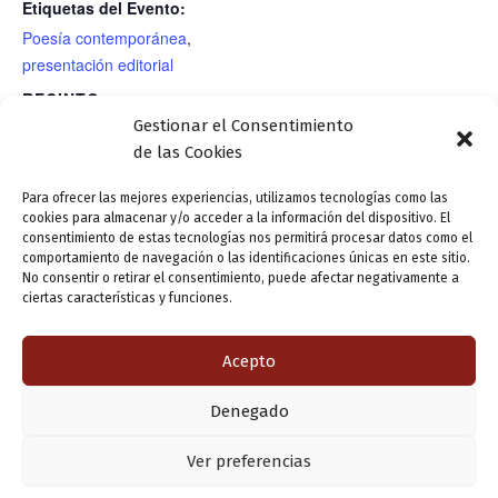
Etiquetas del Evento:
Poesía contemporánea
,
presentación editorial
RECINTO
Gestionar el Consentimiento
Casa de Zorrilla/Jardín romántico
de las Cookies
Para ofrecer las mejores experiencias, utilizamos tecnologías como las
cookies para almacenar y/o acceder a la información del dispositivo. El
Teatro: «El
¡¡TRASLADADO A SALA «COSSÍO» DE CASA
consentimiento de estas tecnologías nos permitirá procesar datos como el
amante», de Harold
REVILLA!! Presentación editorial: Manuel Chaves
comportamiento de navegación o las identificaciones únicas en este sitio.
No consentir o retirar el consentimiento, puede afectar negativamente a
Pinter. Compañía:
Nogales. Barbarie y civilización en el siglo XX, de
ciertas características y funciones.
Amigos del Teatro
Francisco Cánovas Sánchez
Acepto
ANTERIOR
SIGUIENTE
Denegado
Copyright © 2026 Valladolid en su titna
Ver preferencias