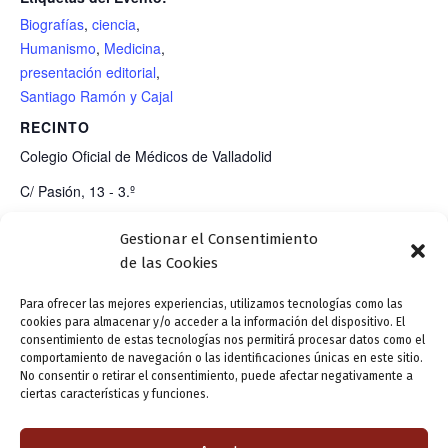
Biografías
,
ciencia
,
Humanismo
,
Medicina
,
presentación editorial
,
Santiago Ramón y Cajal
RECINTO
Colegio Oficial de Médicos de Valladolid
C/ Pasión, 13 - 3.º
Valladolid
,
47001
Gestionar el Consentimiento
de las Cookies
Charla-coloquio: «Horizontes de la
Conferencia: «Santiago
Para ofrecer las mejores experiencias, utilizamos tecnologías como las
cookies para almacenar y/o acceder a la información del dispositivo. El
ciudad silenciada. Reflexiones visuales
Ramón y Cajal. Vida, obra
consentimiento de estas tecnologías nos permitirá procesar datos como el
sobre Valladolid en tiempos de pandemia».
y compromiso», a cargo
comportamiento de navegación o las identificaciones únicas en este sitio.
No consentir o retirar el consentimiento, puede afectar negativamente a
Intervienen: Fernando Manero y Pedro
de Francisco Cánovas
ciertas características y funciones.
Ojeda.