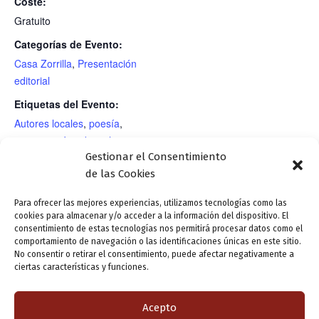
Coste:
Gratuito
Categorías de Evento:
Casa Zorrilla
,
Presentación
editorial
Etiquetas del Evento:
Autores locales
,
poesía
,
presentación editorial
Gestionar el Consentimiento
RECINTO
de las Cookies
Para ofrecer las mejores experiencias, utilizamos tecnologías como las
cookies para almacenar y/o acceder a la información del dispositivo. El
Conferencia: «El belén
Presentación editorial: «El maravilloso
consentimiento de estas tecnologías nos permitirá procesar datos como el
escucha miradas», a cargo
viaje de Dante», de Esperanza Ortega
comportamiento de navegación o las identificaciones únicas en este sitio.
No consentir o retirar el consentimiento, puede afectar negativamente a
de M.ª del Carmen González
(textos) y Cintia Martín (ilustraciones)
ciertas características y funciones.
Acepto