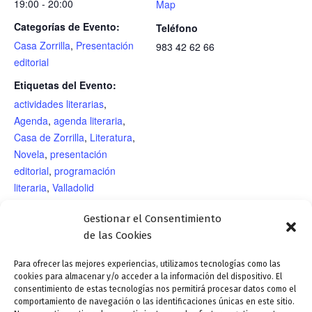
19:00 - 20:00
Map
Categorías de Evento:
Teléfono
Casa Zorrilla
,
Presentación
983 42 62 66
editorial
Etiquetas del Evento:
actividades literarias
,
Agenda
,
agenda literaria
,
Casa de Zorrilla
,
Literatura
,
Novela
,
presentación
editorial
,
programación
literaria
,
Valladolid
Letraherido
Gestionar el Consentimiento
de las Cookies
Presentación editorial
Taller infantil «Jugar a la poesía.
Para ofrecer las mejores experiencias, utilizamos tecnologías como las
cookies para almacenar y/o acceder a la información del dispositivo. El
«Condena», de Concha Pelayo
Introducción al haiku», impartido por
consentimiento de estas tecnologías nos permitirá procesar datos como el
Rapado, en la sala Narciso
Atilano Sevillano en la sala Narciso
comportamiento de navegación o las identificaciones únicas en este sitio.