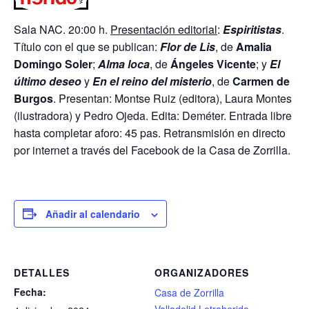
Sala NAC. 20:00 h.
Presentación editorial
:
Espiritistas
.
Título con el que se publican:
Flor de Lis
, de
Amalia
Domingo Soler
;
Alma loca
, de
Ángeles Vicente
; y
El
último deseo
y
En el reino del misterio
, de
Carmen de
Burgos
. Presentan: Montse Ruiz (editora), Laura Montes
(ilustradora) y Pedro Ojeda. Edita: Deméter. Entrada libre
hasta completar aforo: 45 pas. Retransmisión en directo
por internet a través del Facebook de la Casa de Zorrilla.
Añadir al calendario
DETALLES
ORGANIZADORES
Fecha:
Casa de Zorrilla
Valladolid Letraherido