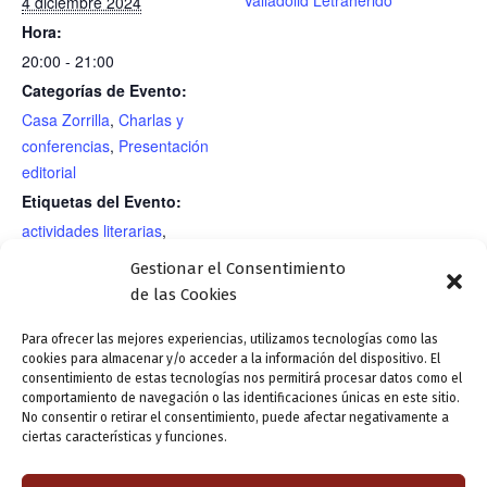
4 diciembre 2024
Hora:
20:00 - 21:00
Categorías de Evento:
Casa Zorrilla
,
Charlas y
conferencias
,
Presentación
editorial
Etiquetas del Evento:
actividades literarias
,
agenda literaria
,
Casa de
Gestionar el Consentimiento
Zorrilla
,
presentación
de las Cookies
editorial
Para ofrecer las mejores experiencias, utilizamos tecnologías como las
cookies para almacenar y/o acceder a la información del dispositivo. El
consentimiento de estas tecnologías nos permitirá procesar datos como el
Lectura poética: Al pan
Presentación editorial: El escamplero.
comportamiento de navegación o las identificaciones únicas en este sitio.
No consentir o retirar el consentimiento, puede afectar negativamente a
PAN y a los versos de
Vida y hechos de un grupo subversivo, de
ciertas características y funciones.
¡PanArcadia»
Miguel Ángel Galguera.