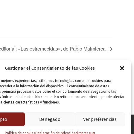
editorial: «Las estremecidas», de Pablo Malmierca
Gestionar el Consentimiento de las Cookies
s mejores experiencias, utilizamos tecnologías como las cookies para
SIGUIENTE
cceder a la información del dispositivo. El consentimiento de estas
Presentación editorial: «Heridas», de Ramiro Mayo
s permitirá procesar datos como el comportamiento de navegación o las
s únicas en este sitio. No consentir o retirar el consentimiento, puede afectar
 ciertas características y funciones.
pto
Denegado
Ver preferencias
Política de cookies
Declaración de privacidad
Impressum