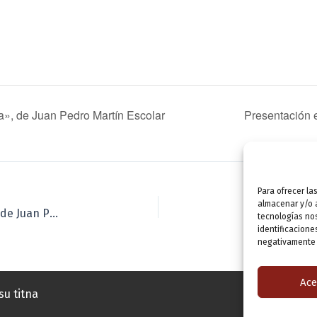
a», de Juan Pedro Martín Escolar
Presentación 
Para ofrecer la
almacenar y/o a
Presentación editorial: «Hoy es siempre todavía», de Juan Pedro Martín Escolar
tecnologías no
identificacione
negativamente a
Ace
su titna