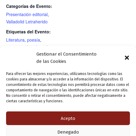
Categorías de Evento:
Presentación editorial
,
Valladolid Letraherido
Etiquetas del Evento:
Literatura
,
poesía
,
presentación editorial
Gestionar el Consentimiento
RECINTO
de las Cookies
Para ofrecer las mejores experiencias, utilizamos tecnologías como las
cookies para almacenar y/o acceder a la información del dispositivo. El
Charla: «Valladolid Comunera. Historia y
Sesión de divulgación
consentimiento de estas tecnologías nos permitirá procesar datos como el
organización vecinal en la villa de
histórica: «Rebeliones y
comportamiento de navegación o las identificaciones únicas en este sitio.
No consentir o retirar el consentimiento, puede afectar negativamente a
Valladolid a comienzos del siglo XVI».
revueltas en el reinado de
ciertas características y funciones.
Imparte: Paz Altés.
Carlos V»
Acepto
ANTERIOR
SIGUIENTE
Denegado