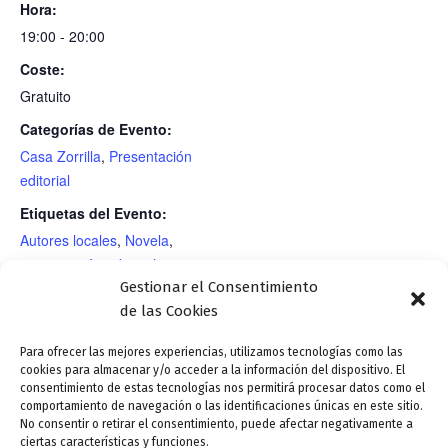
Hora:
19:00 - 20:00
Coste:
Gratuito
Categorías de Evento:
Casa Zorrilla
,
Presentación
editorial
Etiquetas del Evento:
Autores locales
,
Novela
,
presentación editorial
Gestionar el Consentimiento
RECINTO
de las Cookies
Para ofrecer las mejores experiencias, utilizamos tecnologías como las
cookies para almacenar y/o acceder a la información del dispositivo. El
Presentación editorial: «26
Presentación editorial: «El octaedro:
consentimiento de estas tecnologías nos permitirá procesar datos como el
soldaditos de plomo», textos de
encuentra la armonía diseñando tu
comportamiento de navegación o las identificaciones únicas en este sitio.
No consentir o retirar el consentimiento, puede afectar negativamente a
crítica literaria de José Ignacio
propio estilo de vida», de Javier Saurin
ciertas características y funciones.