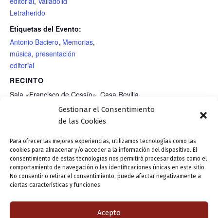
editorial
,
Valladolid
Letraherido
Etiquetas del Evento:
Antonio Baciero
,
Memorias
,
música
,
presentación
editorial
RECINTO
Sala «Francisco de Cossío», Casa Revilla
Gestionar el Consentimiento
C/ Torrecilla, 5
de las Cookies
Valladolid
,
+ Google Map
Para ofrecer las mejores experiencias, utilizamos tecnologías como las
cookies para almacenar y/o acceder a la información del dispositivo. El
consentimiento de estas tecnologías nos permitirá procesar datos como el
Presentación editorial:
CANCELADO. Presentación editorial:
comportamiento de navegación o las identificaciones únicas en este sitio.
No consentir o retirar el consentimiento, puede afectar negativamente a
«Escarcha» (poemario), de
«Dios nunca pide disculpas», de Álvaro
ciertas características y funciones.
Alicia San Juan
Medina de Toro
Acepto