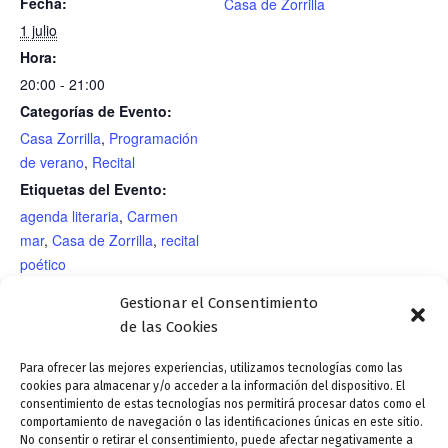
Fecha:
Casa de Zorrilla
1 julio
Hora:
20:00 - 21:00
Categorías de Evento:
Casa Zorrilla
,
Programación
de verano
,
Recital
Etiquetas del Evento:
agenda literaria
,
Carmen
mar
,
Casa de Zorrilla
,
recital
poético
RECINTO
Gestionar el Consentimiento
Casa de Zorrilla/Jardín romántico
de las Cookies
Para ofrecer las mejores experiencias, utilizamos tecnologías como las
cookies para almacenar y/o acceder a la información del dispositivo. El
Teatro. “Amor de don Perlimplín con Belisa en su jardín” (Federico
consentimiento de estas tecnologías nos permitirá procesar datos como el
García Lorca). Compañía: Birlavoz Teatro. Elenco: Fernando Enrique
comportamiento de navegación o las identificaciones únicas en este sitio.
No consentir o retirar el consentimiento, puede afectar negativamente a
Rosón, Patricia Atienza Brime e Iris Elena Muñoz Blanco. Dirección: