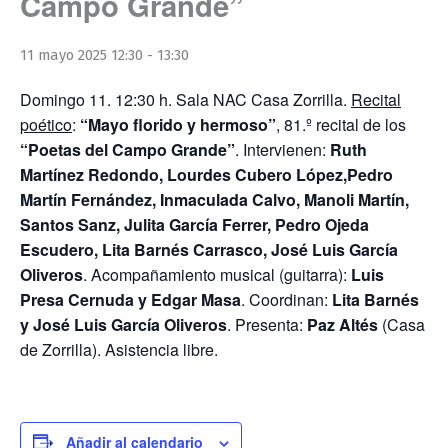
Campo Grande”
11 mayo 2025 12:30
-
13:30
Domingo 11. 12:30 h. Sala NAC Casa Zorrilla.
Recital
poético
:
“Mayo florido y hermoso”
, 81.º recital de los
“Poetas del Campo Grande”
. Intervienen:
Ruth
Martínez Redondo, Lourdes Cubero López,
Pedro
Martín Fernández, Inmaculada Calvo, Manoli Martín,
Santos Sanz, Julita García Ferrer, Pedro Ojeda
Escudero, Lita Barnés Carrasco, José Luis García
Oliveros
. Acompañamiento musical (guitarra):
Luis
Presa Cernuda y Edgar Masa
. Coordinan:
Lita Barnés
y José Luis García Oliveros
. Presenta:
Paz Altés
(Casa
de Zorrilla). Asistencia libre.
Añadir al calendario