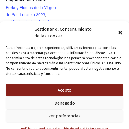
Feria y Fiestas de la Virgen
de San Lorenzo 2023
,
Jardín romántico de la Casa
de Zorrilla
,
teatro
Gestionar el Consentimiento
de las Cookies
RECINTO
Casa de Zorrilla/Jardín romántico
Para ofrecer las mejores experiencias, utilizamos tecnologías como las
cookies para almacenar y/o acceder a la información del dispositivo. El
consentimiento de estas tecnologías nos permitirá procesar datos como el
comportamiento de navegación o las identificaciones únicas en este sitio.
No consentir o retirar el consentimiento, puede afectar negativamente a
CINE: «Cortos de humor».
TEATRO: «Estrena2».
ciertas características y funciones.
Selección y proyección: Rodinia.
Compañía «Arcón de Olid»
Acepto
ANTERIOR
SIGUIENTE
Denegado
Copyright © 2026 Valladolid en su titna
Ver preferencias