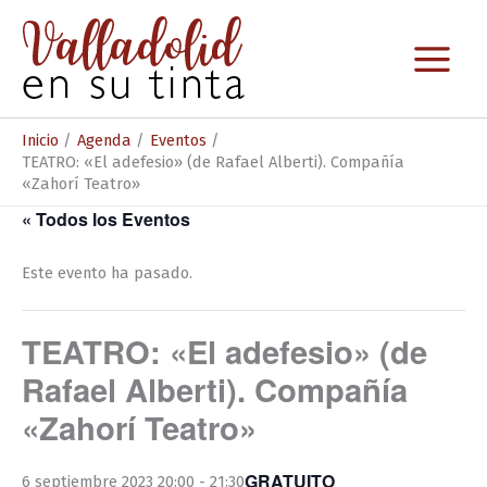
Ir
al
contenido
Inicio
Agenda
Eventos
TEATRO: «El adefesio» (de Rafael Alberti). Compañía
«Zahorí Teatro»
« Todos los Eventos
Este evento ha pasado.
TEATRO: «El adefesio» (de
Rafael Alberti). Compañía
«Zahorí Teatro»
GRATUITO
6 septiembre 2023 20:00
-
21:30