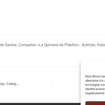
 Santos. Compañía «La Quimera de Plástico». Actrices: Kati
Para ofrecer la
almacenar y/o a
MICROTEATRO: «Sinceridad» de J. L. Alonso de Santos. Compañía «La Quimera de Plástico». Actrices: Katia Gallego y Shelma Sorhegui.
tecnologías no
identificacione
negativamente a