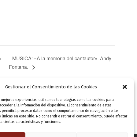
a
MÚSICA: «A la memoria del cantautor». Andy
Fontana.
Gestionar el Consentimiento de las Cookies
s mejores experiencias, utilizamos tecnologías como las cookies para
SIGUIENTE
cceder a la información del dispositivo. El consentimiento de estas
APLAZADO POR CLIMATOLOGÍA ADVERSA. TEATRO: «El cartógrafo» (de Juan Mayorga). Compañía «Tiramisú»
s permitirá procesar datos como el comportamiento de navegación o las
s únicas en este sitio. No consentir o retirar el consentimiento, puede afectar
 ciertas características y funciones.