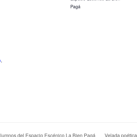
Pagá
o
,
. Alumnos del Espacio Escénico La Bien Pagá
Velada poétic