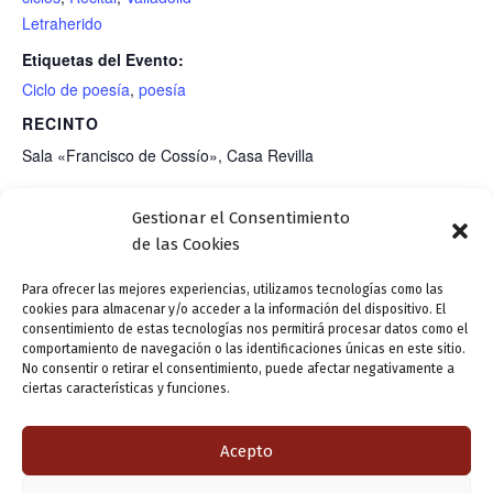
Letraherido
Etiquetas del Evento:
Ciclo de poesía
,
poesía
RECINTO
Sala «Francisco de Cossío», Casa Revilla
C/ Torrecilla, 5
Gestionar el Consentimiento
Valladolid
,
+ Google Map
de las Cookies
Para ofrecer las mejores experiencias, utilizamos tecnologías como las
cookies para almacenar y/o acceder a la información del dispositivo. El
V Jornadas de Poesía en Valladolid:
Conferencia: «El perdón
consentimiento de estas tecnologías nos permitirá procesar datos como el
«A hombros de gigantes. Poesía y
general de Carlos V a los
comportamiento de navegación o las identificaciones únicas en este sitio.
No consentir o retirar el consentimiento, puede afectar negativamente a
desmemoria». Jornada «Derecho y
Comuneros», a cargo de
ciertas características y funciones.
literatura».
Carlos Belloso
Acepto