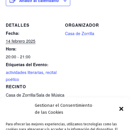
Añadir al calendario
DETALLES
ORGANIZADOR
Fecha:
Casa de Zorrilla
14 febrero 2025
Hora:
20:00 - 21:00
Etiquetas del Evento:
actividades literarias
,
recital
poético
RECINTO
Casa de Zorrilla/Sala de Música
Gestionar el Consentimiento
de las Cookies
Letraherido: Jueves 13. 19:30 h. Sala
Martes 18. 19:30 h. Sala
Cossío (Casa Revilla). Presentación
NAC. Presentación
Para ofrecer las mejores experiencias, utilizamos tecnologías como las
cookies para almacenar y/o acceder a la información del dispositivo. El