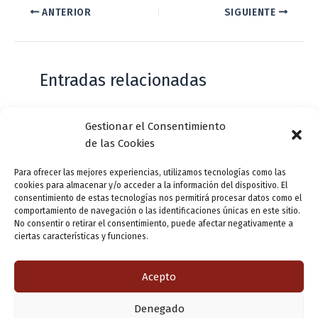
ANTERIOR
SIGUIENTE
Entradas relacionadas
Gestionar el Consentimiento
Casa de Zorrilla conmemorarán el 168
de las Cookies
aniversario del estreno de Don Juan
Tenorio
Para ofrecer las mejores experiencias, utilizamos tecnologías como las
cookies para almacenar y/o acceder a la información del dispositivo. El
Deja un comentario
/
Actualidad
/ Por
VLLensutinta
consentimiento de estas tecnologías nos permitirá procesar datos como el
comportamiento de navegación o las identificaciones únicas en este sitio.
No consentir o retirar el consentimiento, puede afectar negativamente a
ciertas características y funciones.
¿De dónde “lo de Pucela”?
1 comentario
/
Actualidad
/ Por
VLLensutinta
Acepto
Denegado