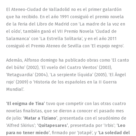
El Ateneo-Ciudad de Valladolid no es el primer galardón
que ha recibido. En el año 1991 consiguió el premio novela
de la Feria del Libro de Madrid con ‘La madre de la voz en
el oído’, también ganó el VII Premio Novela ‘Ciudad de
Salamanca’ con ‘La Estrella Solitaria’, y en el año 2011
consiguió el Premio Ateneo de Sevilla con ‘El espejo negro’.
Además, Alfonso domingo ha publicado obras como ‘El canto
del búho’ (2002), ‘El vuelo del Cuatro Vientos’ (2003),
‘Retaguardia’ (2004), ‘La serpiente líquida’ (2005), ‘El Ángel
rojo’ (2009) o ‘Historia de los españoles en la II Guerra
Mundial’.
‘El enigma de Tina’
tuvo que competir con las otras cuatro
novelas finalistas, que se dieron a conocer el pasado mes
de julio:
‘Matar a Tiziano’
, presentada con el seudónimo de
‘Alfred Skirius’;
‘Quitapesares’
, presentada por ‘Irbis’;
‘Leo
para no tener miedo’
, firmado por ‘Jotapé’, y
‘La soledad del