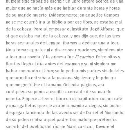
hubiera sido capaz de escribir un libro entero acerca de una
mujer que no hacía más que hablar durante horas y horas
de su marido muerto. Evidentemente, en aquellos tiempos
no se me ocurrió ir a la biblio a por ese libro, no estaba mal
de la cabeza. Pero al empezar el instituto llegó Alfonso, que
sí que estaba mal de la cabeza, y nos dijo que, de las tres
horas semanales de Lengua, íbamos a dedicar una a leer.
No a tomar apuntes ni a diseccionar oraciones, simplemente
a leer una novela. Y la primera fue
El camino
. Entre pitos y
flautas llegó el día antes del examen y yo ni siquiera me
había comprado el libro; se lo pedí a mis padres sin decirles
que aquello entraba a la mañana siguiente y lo primero
que me gustó fue el tamaño. Ochenta páginas, así
cualquiera se ponía a escribir acerca de de su marido
muerto. Empecé a leer el libro en mi habitación, con un café
y unas galletas que me acabé tomando a ciegas, sin poder
despegar la mirada de las aventuras de Daniel el Mochuelo,
de su pelea contra aquel padre tan malo que pretendía
sacarlo del pueblo, del río, de Mariuca-uca… Devoré el