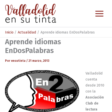
Ir
al
contenido
Inicio
Actualidad
Aprende idiomas EnDosPalabras
Aprende idiomas
EnDosPalabras
Por
ensutinta
/
21 marzo, 2013
Valladolid
cuenta
desde 2010
con la
Asociación
Club de
lectura