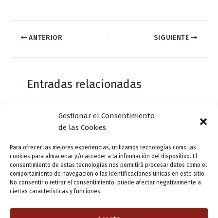
ANTERIOR
SIGUIENTE
Entradas relacionadas
Gestionar el Consentimiento
Casa de Zorrilla conmemorarán el 168
de las Cookies
aniversario del estreno de Don Juan
Tenorio
Para ofrecer las mejores experiencias, utilizamos tecnologías como las
cookies para almacenar y/o acceder a la información del dispositivo. El
Deja un comentario
/
Actualidad
/ Por
VLLensutinta
consentimiento de estas tecnologías nos permitirá procesar datos como el
comportamiento de navegación o las identificaciones únicas en este sitio.
No consentir o retirar el consentimiento, puede afectar negativamente a
ciertas características y funciones.
¿De dónde “lo de Pucela”?
1 comentario
/
Actualidad
/ Por
VLLensutinta