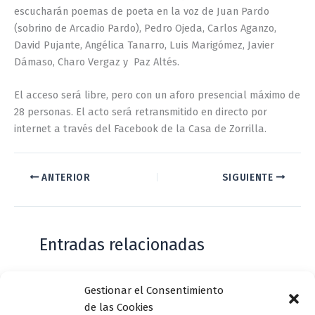
escucharán poemas de poeta en la voz de Juan Pardo
(sobrino de Arcadio Pardo), Pedro Ojeda, Carlos Aganzo,
David Pujante, Angélica Tanarro, Luis Marigómez, Javier
Dámaso, Charo Vergaz y Paz Altés.
El acceso será libre, pero con un aforo presencial máximo de
28 personas. El acto será retransmitido en directo por
internet a través del Facebook de la Casa de Zorrilla.
ANTERIOR
SIGUIENTE
Entradas relacionadas
Gestionar el Consentimiento
Casa de Zorrilla conmemorarán el 168
de las Cookies
aniversario del estreno de Don Juan