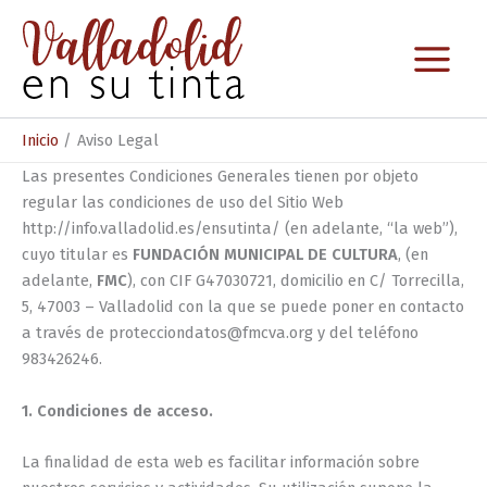
Ir
al
contenido
Inicio
Aviso Legal
Las presentes Condiciones Generales tienen por objeto
regular las condiciones de uso del Sitio Web
http://info.valladolid.es/ensutinta/ (en adelante, “la web”),
cuyo titular es
FUNDACIÓN MUNICIPAL DE CULTURA
, (en
adelante,
FMC
), con CIF G47030721, domicilio en C/ Torrecilla,
5, 47003 – Valladolid con la que se puede poner en contacto
a través de protecciondatos@fmcva.org y del teléfono
983426246.
1. Condiciones de acceso.
La finalidad de esta web es facilitar información sobre