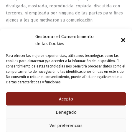
divulgada, mostrada, reproducida, copiada, discutida con
terceros, ni empleada por ninguna de las partes para fines
ajenos a los que motivaron su comunicación.
7. Legislación aplicable y jurisdicción.
Gestionar el Consentimiento
de las Cookies
Las presentes Condiciones Generales se regirán por lo
dispuesto en la legislación española. Para cuantas
Para ofrecer las mejores experiencias, utilizamos tecnologías como las
cookies para almacenar y/o acceder a la información del dispositivo. El
cuestiones pudieran suscitarse entre las partes en relación
consentimiento de estas tecnologías nos permitirá procesar datos como el
con la interpretación y ejecución del presente documento,
comportamiento de navegación o las identificaciones únicas en este sitio.
ambas partes acuerdan de forma expresa y con renuncia de
No consentir o retirar el consentimiento, puede afectar negativamente a
ciertas características y funciones.
cualquier otro fuero que pudiera corresponderles, a la
jurisdicción de los Juzgados y Tribunales de Valladolid.
Acepto
© Copyright 2018
FUNDACIÓN MUNICIPAL DE CULTURA
–
Todos los derechos reservados.
Denegado
Copyright © 2026 Valladolid en su titna
Ver preferencias