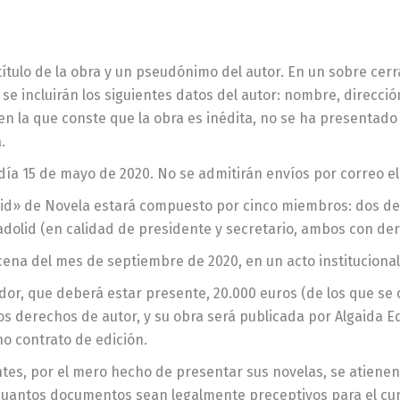
título de la obra y un pseudónimo del autor. En un sobre cerr
 se incluirán los siguientes datos del autor: nombre, direcció
en la que conste que la obra es inédita, no se ha presentado
.
l día 15 de mayo de 2020. No se admitirán envíos por correo el
olid» de Novela estará compuesto por cinco miembros: dos d
adolid (en calidad de presidente y secretario, ambos con dere
cena del mes de septiembre de 2020, en un acto institucional 
dor, que deberá estar presente, 20.000 euros (de los que se
 derechos de autor, y su obra será publicada por Algaida Edit
o contrato de edición.
entes, por el mero hecho de presentar sus novelas, se atienen 
 cuantos documentos sean legalmente preceptivos para el cu