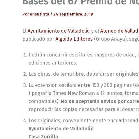
Bases del 67 Premio de N
Por
ensutinta
/
24 septiembre, 2019
El
Ayuntamiento de Valladolid
y el
Ateneo de Vallad
publicado por
Algaida Editores
(Grupo Anaya), segú
Podrán concurrir escritores, mayores de edad, 
ediciones anteriores.
Las obras, de tema libre, deberán ser originales,
La extensión oscilará entre 150 y 300 páginas (d
tipografía Times New Roman a 12 puntos; formato
compatibles).
No se aceptarán envíos por corr
reproducir las copias necesarias para el desarro
Los originales, convenientemente encuadernado
Ayuntamiento de Valladolid
Casa Zorrilla