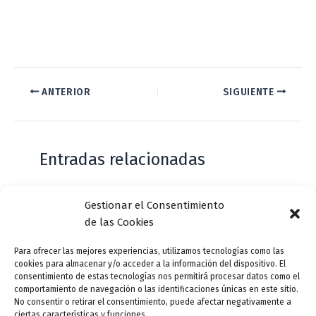
ANTERIOR
SIGUIENTE
Entradas relacionadas
Gestionar el Consentimiento
Casa de Zorrilla conmemorarán el 168
de las Cookies
aniversario del estreno de Don Juan
Tenorio
Para ofrecer las mejores experiencias, utilizamos tecnologías como las
cookies para almacenar y/o acceder a la información del dispositivo. El
Deja un comentario
/
Actualidad
/ Por
VLLensutinta
consentimiento de estas tecnologías nos permitirá procesar datos como el
comportamiento de navegación o las identificaciones únicas en este sitio.
No consentir o retirar el consentimiento, puede afectar negativamente a
ciertas características y funciones.