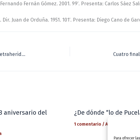
. Fernando Fernán Gómez. 2001. 99′. Presenta: Carlos Sáez Sa
. Dir. Juan de Orduña. 1951. 101′. Presenta: Diego Cano de Gar
Abella y Santonja, novela y ensayo en «Valladolid Letraherido»
8 aniversario del
¿De dónde “lo de Pucel
1 comentario
/
Actualidad
/ Por
a
Para ofrecer la