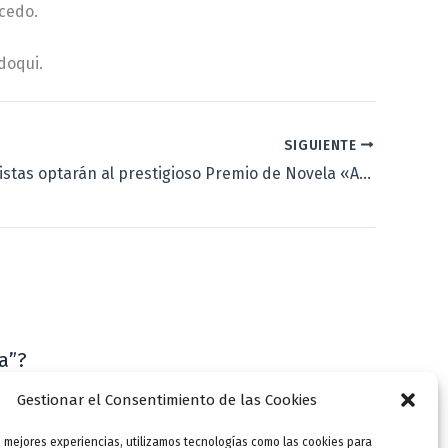
lcedo.
doqui.
SIGUIENTE
Cuatro finalistas optarán al prestigioso Premio de Novela «Ateneo-Ciudad de Valladolid»
a”?
VLLensutinta
Gestionar el Consentimiento de las Cookies
s mejores experiencias, utilizamos tecnologías como las cookies para