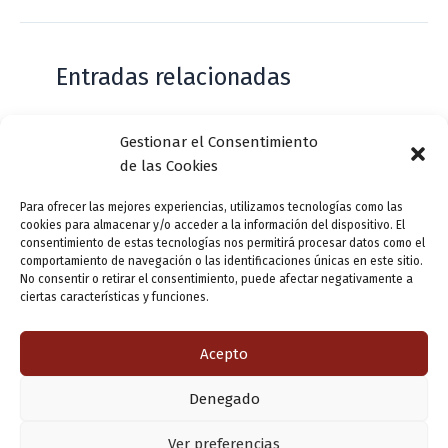
Entradas relacionadas
Gestionar el Consentimiento
Casa de Zorrilla conmemorarán el 168
de las Cookies
aniversario del estreno de Don Juan
Tenorio
Para ofrecer las mejores experiencias, utilizamos tecnologías como las
cookies para almacenar y/o acceder a la información del dispositivo. El
Deja un comentario
/
Actualidad
/ Por
VLLensutinta
consentimiento de estas tecnologías nos permitirá procesar datos como el
comportamiento de navegación o las identificaciones únicas en este sitio.
No consentir o retirar el consentimiento, puede afectar negativamente a
ciertas características y funciones.
¿De dónde “lo de Pucela”?
1 comentario
/
Actualidad
/ Por
VLLensutinta
Acepto
Denegado
Copyright © 2026 Valladolid en su titna
Ver preferencias