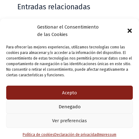
Entradas relacionadas
Gestionar el Consentimiento
Casa de Zorrilla conmemorarán el 168
de las Cookies
aniversario del estreno de Don Juan
Tenorio
Para ofrecer las mejores experiencias, utilizamos tecnologías como las
cookies para almacenar y/o acceder a la información del dispositivo. El
Deja un comentario
/
Actualidad
/ Por
VLLensutinta
consentimiento de estas tecnologías nos permitirá procesar datos como el
comportamiento de navegación o las identificaciones únicas en este sitio.
No consentir o retirar el consentimiento, puede afectar negativamente a
ciertas características y funciones.
¿De dónde “lo de Pucela”?
1 comentario
/
Actualidad
/ Por
VLLensutinta
Acepto
Denegado
Copyright © 2026 Valladolid en su titna
Ver preferencias
Política de cookies
Declaración de privacidad
Impressum