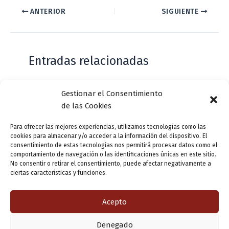
ANTERIOR
SIGUIENTE
Entradas relacionadas
Gestionar el Consentimiento
Casa de Zorrilla conmemorarán el 168
de las Cookies
aniversario del estreno de Don Juan
Tenorio
Para ofrecer las mejores experiencias, utilizamos tecnologías como las
cookies para almacenar y/o acceder a la información del dispositivo. El
Deja un comentario
/
Actualidad
/ Por
VLLensutinta
consentimiento de estas tecnologías nos permitirá procesar datos como el
comportamiento de navegación o las identificaciones únicas en este sitio.
No consentir o retirar el consentimiento, puede afectar negativamente a
ciertas características y funciones.
¿De dónde “lo de Pucela”?
1 comentario
/
Actualidad
/ Por
VLLensutinta
Acepto
Denegado