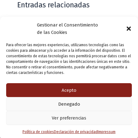
Entradas relacionadas
Gestionar el Consentimiento
Casa de Zorrilla conmemorarán el 168
de las Cookies
aniversario del estreno de Don Juan
Tenorio
Para ofrecer las mejores experiencias, utilizamos tecnologías como las
cookies para almacenar y/o acceder a la información del dispositivo. El
Deja un comentario
/
Actualidad
/ Por
VLLensutinta
consentimiento de estas tecnologías nos permitirá procesar datos como el
comportamiento de navegación o las identificaciones únicas en este sitio.
No consentir o retirar el consentimiento, puede afectar negativamente a
ciertas características y funciones.
¿De dónde “lo de Pucela”?
1 comentario
/
Actualidad
/ Por
VLLensutinta
Acepto
Denegado
Copyright © 2026 Valladolid en su titna
Ver preferencias
Política de cookies
Declaración de privacidad
Impressum