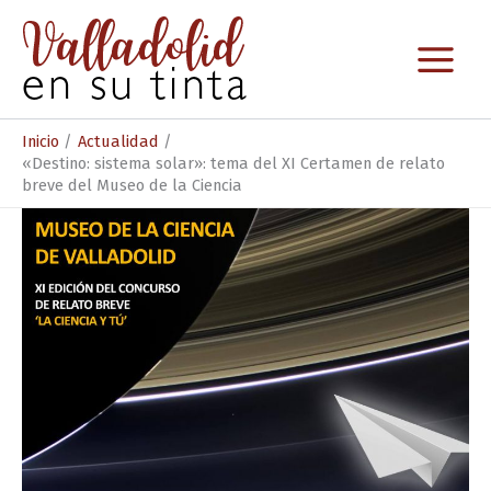
Ir
al
contenido
Inicio
Actualidad
«Destino: sistema solar»: tema del XI Certamen de relato
breve del Museo de la Ciencia