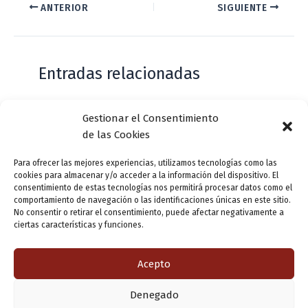
ANTERIOR
SIGUIENTE
Entradas relacionadas
Gestionar el Consentimiento
Casa de Zorrilla conmemorarán el 168
de las Cookies
aniversario del estreno de Don Juan
Tenorio
Para ofrecer las mejores experiencias, utilizamos tecnologías como las
cookies para almacenar y/o acceder a la información del dispositivo. El
Deja un comentario
/
Actualidad
/ Por
VLLensutinta
consentimiento de estas tecnologías nos permitirá procesar datos como el
comportamiento de navegación o las identificaciones únicas en este sitio.
No consentir o retirar el consentimiento, puede afectar negativamente a
ciertas características y funciones.
¿De dónde “lo de Pucela”?
1 comentario
/
Actualidad
/ Por
VLLensutinta
Acepto
Denegado