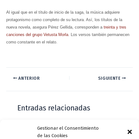
Al igual que en el título de inicio de la saga, la música adquiere
protagonismo como completo de su lectura. Así, los títulos de la
nueva novela, asegura Pérez Gellida, corresponden a
treinta y tres
canciones del grupo Vetusta Morla
.
Los versos también permanecen
como constante en el relato.
ANTERIOR
SIGUIENTE
Entradas relacionadas
Gestionar el Consentimiento
Casa de Zorrilla conmemorarán el 168
de las Cookies
aniversario del estreno de Don Juan