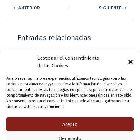
ANTERIOR
SIGUIENTE
Entradas relacionadas
Gestionar el Consentimiento
Casa de Zorrilla conmemorarán el 168
de las Cookies
aniversario del estreno de Don Juan
Tenorio
Para ofrecer las mejores experiencias, utilizamos tecnologías como las
cookies para almacenar y/o acceder a la información del dispositivo. El
Deja un comentario
/
Actualidad
/ Por
VLLensutinta
consentimiento de estas tecnologías nos permitirá procesar datos como el
comportamiento de navegación o las identificaciones únicas en este sitio.
No consentir o retirar el consentimiento, puede afectar negativamente a
ciertas características y funciones.
¿De dónde “lo de Pucela”?
1 comentario
/
Actualidad
/ Por
VLLensutinta
Acepto
Denegado