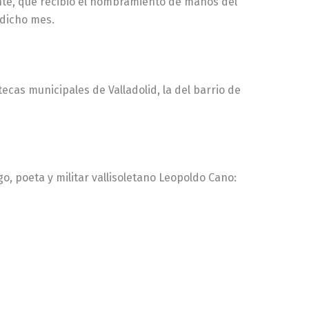
ente, que recibió el nombramiento de manos del
 dicho mes.
otecas municipales de Valladolid, la del barrio de
o, poeta y militar vallisoletano Leopoldo Cano: