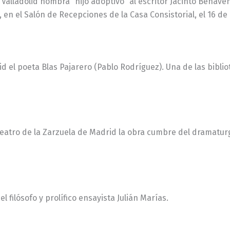
 Valladolid nombra “hijo adoptivo” al escritor Jacinto Benav
 en el Salón de Recepciones de la Casa Consistorial, el 16 de
lid el poeta Blas Pajarero (Pablo Rodríguez). Una de las bibli
Teatro de la Zarzuela de Madrid la obra cumbre del dramaturg
el filósofo y prolífico ensayista Julián Marías.