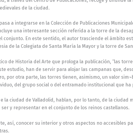
id, a través del Centro de Publicaciones, recoge y difunde la 
edievales de la ciudad.
e pasa a integrarse en la Colección de Publicaciones Municipa
incluye una interesante sección referida a la torre de la des
l conjunto. En este sentido, el autor trasciende el ámbito es
esia de la Colegiata de Santa María la Mayor y la torre de Sa
o de Historia del Arte que prologa la publicación, “las torre
este estudio, han de servir para alojar las campanas que, de
o, por otra parte, las torres tienen, asimismo, un valor sim¬b
ividuo, del grupo social o del entramado institucional que ha
la ciudad de Valladolid, hablan, por lo tanto, de la ciudad m
a ser y representar en el conjunto de los reinos castellanos.
te, así, conocer su interior y otros aspectos no accesibles p
tras.