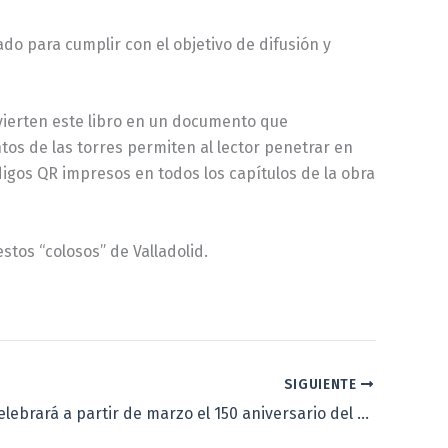
do para cumplir con el objetivo de difusión y
onvierten este libro en un documento que
tos de las torres permiten al lector penetrar en
digos QR impresos en todos los capítulos de la obra
stos “colosos” de Valladolid.
SIGUIENTE
Valladolid celebrará a partir de marzo el 150 aniversario del nacimiento de don Narciso Alonso Cortés