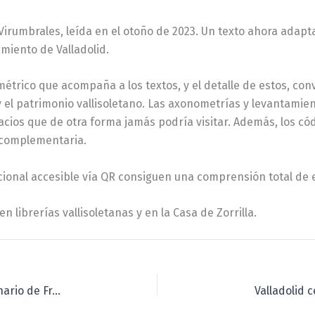
Virumbrales, leída en el otoño de 2023. Un texto ahora adapta
miento de Valladolid.
imétrico que acompaña a los textos, y el detalle de estos, c
y el patrimonio vallisoletano. Las axonometrías y levantamien
pacios que de otra forma jamás podría visitar. Además, los có
 complementaria.
cional accesible vía QR consiguen una comprensión total de e
en librerías vallisoletanas y en la Casa de Zorrilla.
Valladolid Letraherido conmemora el quinto centenario de Francisco de Vitoria como docente en Valladolid