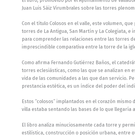
El libro, promovido por el Ayuntamiento de Valladol
Juan Luis Sáiz Virumbrales sobre las torres plenom
Con el título Colosos en el valle, este volumen, qu
torres de La Antigua, San Martín y La Colegiata, e 
para comprender las relaciones entre las torres de
imprescindible comparativa entre la torre de la igl
Como afirma Fernando Gutiérrez Baños, el catedrátic
torres eclesiásticas, como las que se analizan en 
vida de las comunidades a las que dan servicio. Per
prestancia estética, es un índice del poder del ind
Estos “colosos” implantados en el corazón mismo de 
villa estaba sentando las bases de lo que llegaría 
El libro analiza minuciosamente cada torre y permi
estilística, construcción o posición urbana, entre o