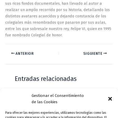
sus ricos fondos documentales, han llevado al autor a
realizar un amplio recorrido por su historia, detallando los
distintos avatares acaecidos y dejando constancia de los
colegiales más renombrados que pasaron por sus aulas,
entre los que sobresale nuestro rey, Felipe VI, quien en 1995
fue nombrado Colegial de honor.
ANTERIOR
SIGUIENTE
Entradas relacionadas
Gestionar el Consentimiento
Casa de Zorrilla conmemorarán el 168
de las Cookies
aniversario del estreno de Don Juan
Tenorio
Para ofrecer las mejores experiencias, utilizamos tecnologías como las
cookies para almacenar y/o acceder a la información del dispositivo. El