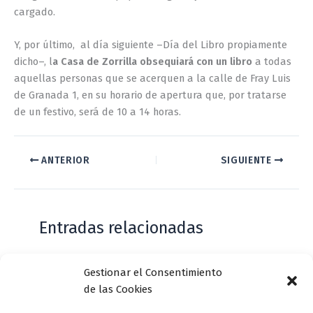
cargado.
Y, por último, al día siguiente –Día del Libro propiamente
dicho–, l
a Casa de Zorrilla obsequiará con un libro
a todas
aquellas personas que se acerquen a la calle de Fray Luis
de Granada 1, en su horario de apertura que, por tratarse
de un festivo, será de 10 a 14 horas.
ANTERIOR
SIGUIENTE
Entradas relacionadas
Gestionar el Consentimiento
Casa de Zorrilla conmemorarán el 168
de las Cookies
aniversario del estreno de Don Juan