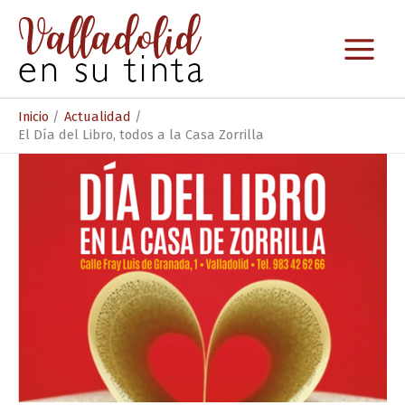
Ir
al
contenido
Inicio
Actualidad
El Día del Libro, todos a la Casa Zorrilla