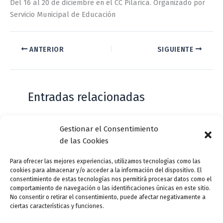
Del 16 al 20 de diciembre en el CC Pilarica. Organizado por
Servicio Municipal de Educación
ANTERIOR
SIGUIENTE
Entradas relacionadas
Gestionar el Consentimiento
Casa de Zorrilla conmemorarán el 168
de las Cookies
aniversario del estreno de Don Juan
Tenorio
Para ofrecer las mejores experiencias, utilizamos tecnologías como las
cookies para almacenar y/o acceder a la información del dispositivo. El
Deja un comentario
/
Actualidad
/ Por
VLLensutinta
consentimiento de estas tecnologías nos permitirá procesar datos como el
comportamiento de navegación o las identificaciones únicas en este sitio.
No consentir o retirar el consentimiento, puede afectar negativamente a
ciertas características y funciones.
¿De dónde “lo de Pucela”?