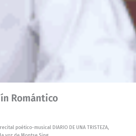
rdín Romántico
el recital poético-musical DIARIO DE UNA TRISTEZA,
ada voz de Montse Sing.