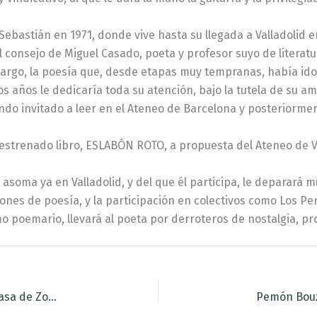
Sebastián en 1971, donde vive hasta su llegada a Valladolid e
consejo de Miguel Casado, poeta y profesor suyo de literatur
mbargo, la poesía que, desde etapas muy tempranas, había id
años le dedicaría toda su atención, bajo la tutela de su ami
endo invitado a leer en el Ateneo de Barcelona y posteriormen
n estrenado libro, ESLABÓN ROTO, a propuesta del Ateneo de V
asoma ya en Valladolid, y del que él participa, le deparará m
ones de poesía, y la participación en colectivos como Los Per
imo poemario, llevará al poeta por derroteros de nostalgia, p
“Versos, ceniza y sal”, de Amparo Paniagua, en la Casa de Zorrilla