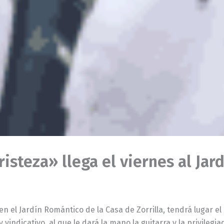
tristeza» llega el viernes al Ja
, en el Jardín Romántico de la Casa de Zorrilla, tendrá lugar 
vindicativo, al que le dará la mano la guitarra y la privilegi