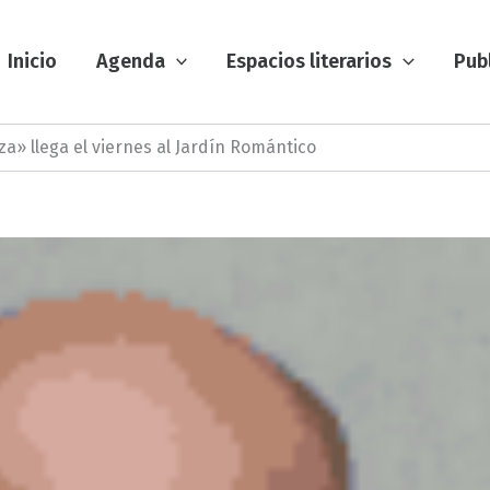
Inicio
Agenda
Espacios literarios
Pub
eza» llega el viernes al Jardín Romántico