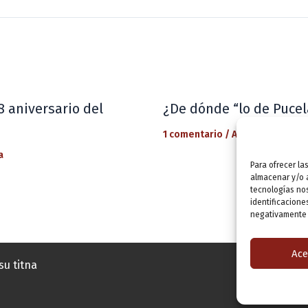
8 aniversario del
¿De dónde “lo de Pucel
1 comentario
/
Actualidad
/ Por
a
Para ofrecer la
almacenar y/o a
tecnologías no
identificacione
negativamente a
Ace
su titna