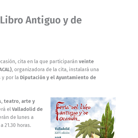
l Libro Antiguo y de
Ocasión, cita en la que participarán
veinte
VACAL)
, organizadora de la cita, instalará una
s
y por la
Diputación y el Ayuntamiento de
, teatro, arte y
erá el
Valladolid de
rán de lunes a
 a 21.30 horas.