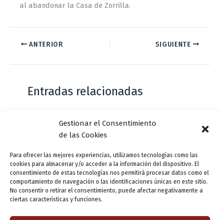
al abandonar la Casa de Zorrilla.
ANTERIOR
SIGUIENTE
Entradas relacionadas
Gestionar el Consentimiento
Casa de Zorrilla conmemorarán el 168
de las Cookies
aniversario del estreno de Don Juan
Tenorio
Para ofrecer las mejores experiencias, utilizamos tecnologías como las
cookies para almacenar y/o acceder a la información del dispositivo. El
Deja un comentario
/
Actualidad
/ Por
VLLensutinta
consentimiento de estas tecnologías nos permitirá procesar datos como el
comportamiento de navegación o las identificaciones únicas en este sitio.
No consentir o retirar el consentimiento, puede afectar negativamente a
ciertas características y funciones.
¿De dónde “lo de Pucela”?