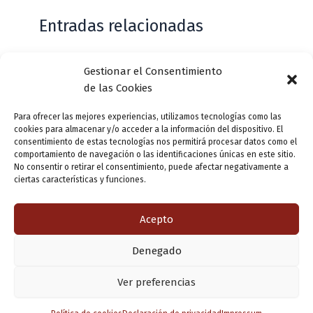
Entradas relacionadas
Gestionar el Consentimiento
Casa de Zorrilla conmemorarán el 168
de las Cookies
aniversario del estreno de Don Juan
Tenorio
Para ofrecer las mejores experiencias, utilizamos tecnologías como las
cookies para almacenar y/o acceder a la información del dispositivo. El
Deja un comentario
/
Actualidad
/ Por
VLLensutinta
consentimiento de estas tecnologías nos permitirá procesar datos como el
comportamiento de navegación o las identificaciones únicas en este sitio.
No consentir o retirar el consentimiento, puede afectar negativamente a
ciertas características y funciones.
¿De dónde “lo de Pucela”?
1 comentario
/
Actualidad
/ Por
VLLensutinta
Acepto
Denegado
Copyright © 2026 Valladolid en su titna
Ver preferencias