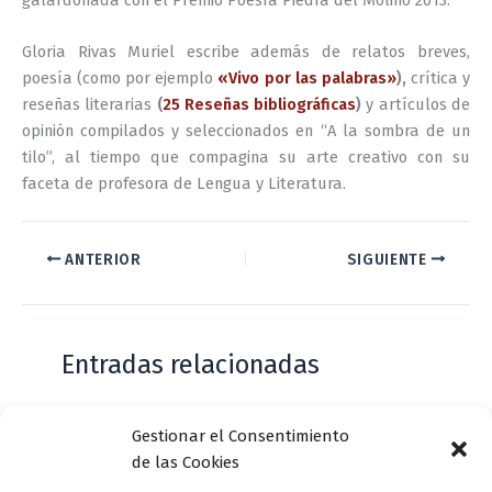
Gloria Rivas Muriel escribe además de relatos breves,
poesía (como por ejemplo
«Vivo por las palabras»
),
crítica y
reseñas literarias
(
25 Reseñas bibliográficas
)
y artículos de
opinión compilados y seleccionados en “A la sombra de un
tilo”, al tiempo que compagina su arte creativo con su
faceta de profesora de Lengua y Literatura.
ANTERIOR
SIGUIENTE
Entradas relacionadas
Gestionar el Consentimiento
Casa de Zorrilla conmemorarán el 168
de las Cookies
aniversario del estreno de Don Juan