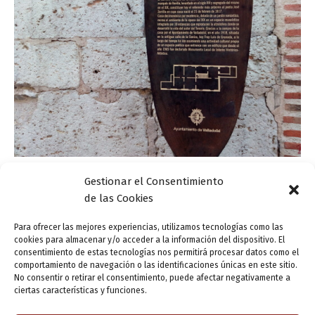
Gestionar el Consentimiento
Actualidad
de las Cookies
Programación de la Casa Zorrilla en marzo de
2017
Para ofrecer las mejores experiencias, utilizamos tecnologías como las
cookies para almacenar y/o acceder a la información del dispositivo. El
ensutinta
/
3 marzo, 2017
consentimiento de estas tecnologías nos permitirá procesar datos como el
comportamiento de navegación o las identificaciones únicas en este sitio.
Además de las propuestas programadas en el marco de
No consentir o retirar el consentimiento, puede afectar negativamente a
la celebración del bicentenario del nacimiento de José
ciertas características y funciones.
Zorrilla, nuestro espacio mantiene durante el mes de