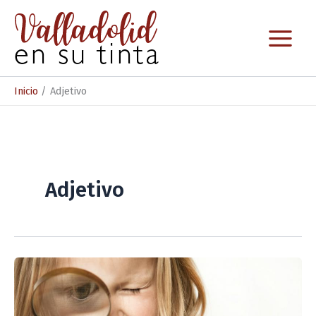
Ir
al
contenido
Inicio
Adjetivo
Adjetivo