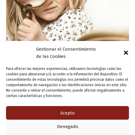
Gestionar el Consentimiento
de las Cookies
Actualidad
Para ofrecer las mejores experiencias, utilizamos tecnologías como las
Significados poco conocidos
cookies para almacenar y/o acceder a la información del dispositivo. El
consentimiento de estas tecnologías nos permitirá procesar datos como el
ensutinta
/
26 marzo, 2018
comportamiento de navegación o las identificaciones únicas en este sitio.
No consentir o retirar el consentimiento, puede afectar negativamente a
Quien más y quien menos tenemos claro que acérrimo es
ciertas características y funciones.
un adjetivo que significa «muy fuerte, vigoroso, tenaz».
Tenía un odio acérrimo a todo lo yanqui. Lo que no es […]
Acepto
Denegado