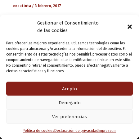
ensutinta
/
3 febrero, 2017
Además de las propuestas programadas en el marco de
Gestionar el Consentimiento
la celebración del bicentenario del nacimiento de José
de las Cookies
Zorrilla, nuestro espacio mantiene durante el mes de
febrero su calendario habitual de […]
Para ofrecer las mejores experiencias, utilizamos tecnologías como las
cookies para almacenar y/o acceder a la información del dispositivo. El
consentimiento de estas tecnologías nos permitirá procesar datos como el
comportamiento de navegación o las identificaciones únicas en este sitio.
No consentir o retirar el consentimiento, puede afectar negativamente a
ciertas características y funciones.
Acepto
Denegado
Copyright © 2026 Valladolid en su titna
Ver preferencias
Política de cookies
Declaración de privacidad
Impressum