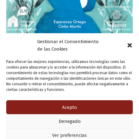
Gestionar el Consentimiento
CANCELADO. El jardín de las buenas letras.
de las Cookies
Presentación editorial: «El maravilloso viaje de
Dante», de Esperanza Ortega y Cintia Martín
Para ofrecer las mejores experiencias, utilizamos tecnologías como las
cookies para almacenar y/o acceder a la información del dispositivo. El
ensutinta
/
11 agosto, 2022
consentimiento de estas tecnologías nos permitirá procesar datos como el
comportamiento de navegación o las identificaciones únicas en este sitio.
La propuesta «El jardín de las buenas letras» del
No consentir o retirar el consentimiento, puede afectar negativamente a
programa «Valladolid Letraherido» convoca la
ciertas características y funciones.
presentación editorial del libro ilustrado en edición de
artista El maravilloso viaje de Dante, con textos
Acepto
Denegado
Copyright © 2026 Valladolid en su titna
Ver preferencias