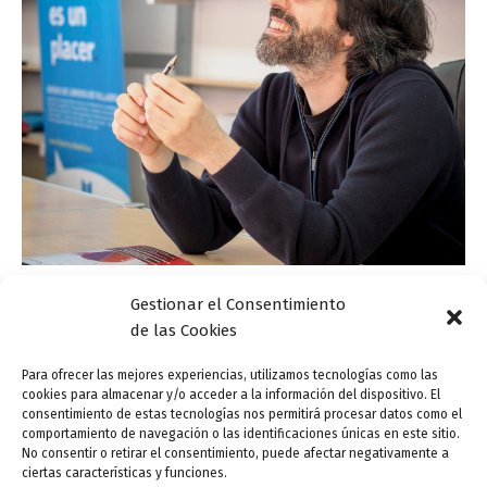
Gestionar el Consentimiento
Actualidad
de las Cookies
Andrés Neuman: «La ficción nos hace
conscientes de lo ancha que es la realidad»
Para ofrecer las mejores experiencias, utilizamos tecnologías como las
cookies para almacenar y/o acceder a la información del dispositivo. El
ensutinta
/
5 junio, 2018
consentimiento de estas tecnologías nos permitirá procesar datos como el
comportamiento de navegación o las identificaciones únicas en este sitio.
El escritor argentino afincado en Granada Andrés
No consentir o retirar el consentimiento, puede afectar negativamente a
Neuman mantuvo ayer un encuentro con los lectores y
ciertas características y funciones.