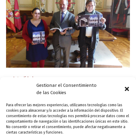
Actualidad
Gestionar el Consentimiento
Los nuevos libros de Burrieza y una
de las Cookies
compilación sobre la arquitectura de
Valladolid se presentan en octubre
Para ofrecer las mejores experiencias, utilizamos tecnologías como las
cookies para almacenar y/o acceder a la información del dispositivo. El
ensutinta
/
31 octubre, 2014
consentimiento de estas tecnologías nos permitirá procesar datos como el
comportamiento de navegación o las identificaciones únicas en este sitio.
El historiador Javier Burrieza ha presentado a principios
No consentir o retirar el consentimiento, puede afectar negativamente a
de este mes de octubre de 2014 su libro Tesoros del
ciertas características y funciones.