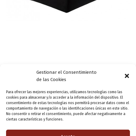
Gestionar el Consentimiento
Mesa redonda: «Las artes escénicas durante la
de las Cookies
pandemia. Estado de la cuestión»
ensutinta
/
30 enero, 2021
Para ofrecer las mejores experiencias, utilizamos tecnologías como las
cookies para almacenar y/o acceder a la información del dispositivo. El
El Programa «Valladolid Letraherido» convoca la mesa
consentimiento de estas tecnologías nos permitirá procesar datos como el
comportamiento de navegación o las identificaciones únicas en este sitio.
redonda “Las artes escénicas durante la pandemia.
No consentir o retirar el consentimiento, puede afectar negativamente a
Estado de la cuestión”. Modera: Pedro Ojeda.
ciertas características y funciones.
Intervención presencial: Margarita del Hoyo (UNIR e
ITM). Con