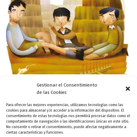
Gestionar el Consentimiento
Actualidad
de las Cookies
Jesús Aguado dibuja ‘El camino’ para los más
pequeños
Para ofrecer las mejores experiencias, utilizamos tecnologías como las
cookies para almacenar y/o acceder a la información del dispositivo. El
ensutinta
/
29 mayo, 2014
consentimiento de estas tecnologías nos permitirá procesar datos como el
comportamiento de navegación o las identificaciones únicas en este sitio.
El oficio de ilustrador siempre se ha visto supeditado al
No consentir o retirar el consentimiento, puede afectar negativamente a
del autor al que acompaña. Todos sabemos, más o
ciertas características y funciones.