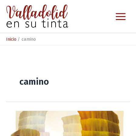
Ir
al
contenido
Inicio
camino
camino