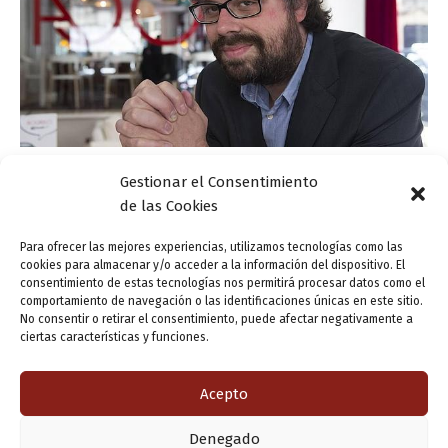
Gestionar el Consentimiento
Actualidad
de las Cookies
La despoblación del mundo rural, a debate en
la FLV
Para ofrecer las mejores experiencias, utilizamos tecnologías como las
cookies para almacenar y/o acceder a la información del dispositivo. El
ensutinta
/
9 mayo, 2017
consentimiento de estas tecnologías nos permitirá procesar datos como el
comportamiento de navegación o las identificaciones únicas en este sitio.
Los datos de población que publica periódicamente el
No consentir o retirar el consentimiento, puede afectar negativamente a
Instituto Nacional de Estadística (INE) no sólo confirman
ciertas características y funciones.
la pérdida de población del medio rural que se padece
desde hace décadas sino […]
Acepto
Denegado